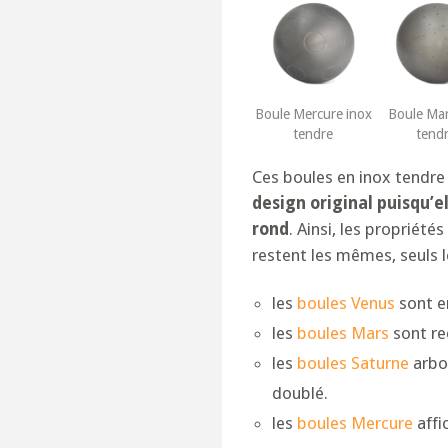
Boule Mercure inox
Boule Mar
tendre
tend
Ces boules en inox tendr
design original puisqu’e
rond
. Ainsi, les propriét
restent les mêmes, seuls 
les
boules Venus
sont e
les
boules Mars
sont re
les
boules Saturne
arbo
doublé.
les
boules Mercure
affi