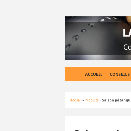
L
Co
ACCUEIL
CONSEILS
Accueil
»
Produits
»
Saison pétanque