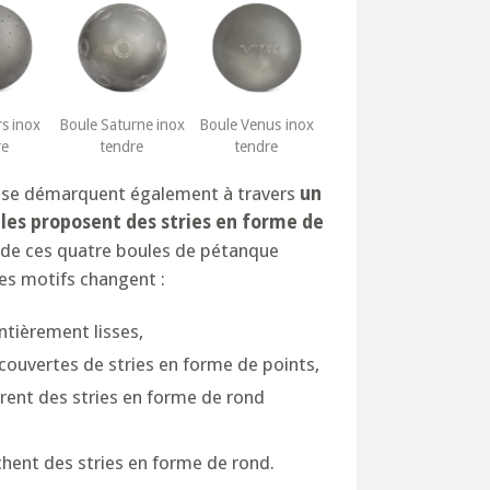
s inox
Boule Saturne inox
Boule Venus inox
re
tendre
tendre
e se démarquent également à travers
un
lles proposent des stries en forme de
és de ces quatre boules de pétanque
les motifs changent :
ntièrement lisses,
couvertes de stries en forme de points,
rent des stries en forme de rond
chent des stries en forme de rond.