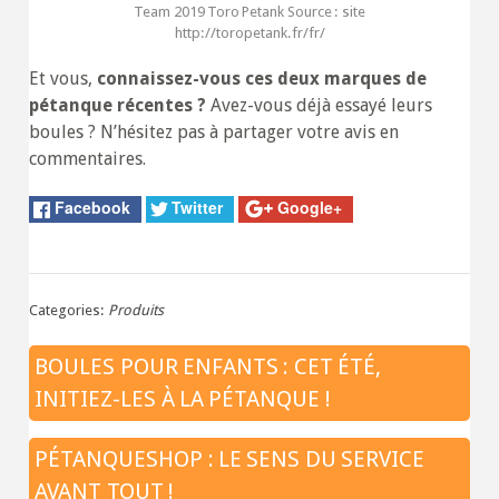
Team 2019 Toro Petank Source : site
http://toropetank.fr/fr/
Et vous,
connaissez-vous ces deux marques de
pétanque récentes ?
Avez-vous déjà essayé leurs
boules ? N’hésitez pas à partager votre avis en
commentaires.
Facebook
Twitter
Google+
Categories:
Produits
BOULES POUR ENFANTS : CET ÉTÉ,
INITIEZ-LES À LA PÉTANQUE !
PÉTANQUESHOP : LE SENS DU SERVICE
AVANT TOUT !