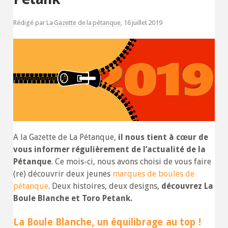
Rédigé par
La Gazette de la pétanque
,
16 juillet 2019
A la Gazette de La Pétanque,
il nous tient à cœur de
vous informer régulièrement de l’actualité de la
Pétanque
. Ce mois-ci, nous avons choisi de vous faire
(re) découvrir deux jeunes
marques de boules de
pétanque
. Deux histoires, deux designs,
découvrez La
Boule Blanche et Toro Petank.
La Boule Blanche, un équilibrage au top !