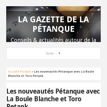
LA GAZETTE DE LA
PÉTANQUE
Conseils & actualités autour de la
pétanque
Go to…
Accueil
»
Produits
»
Les nouveautés Pétanque avec La Boule
Blanche et Toro Petank
Les nouveautés Pétanque avec
La Boule Blanche et Toro
Petank