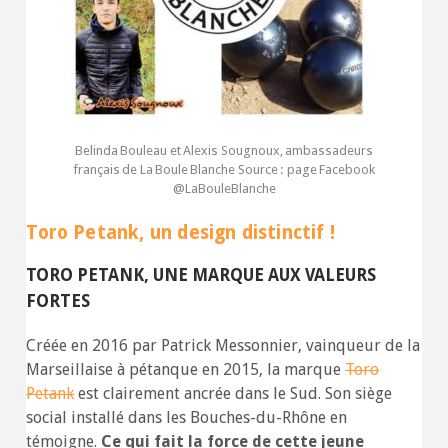
Belinda Bouleau et Alexis Sougnoux, ambassadeurs
français de La Boule Blanche Source : page Facebook
@LaBouleBlanche
Toro Petank, un design distinctif !
TORO PETANK, UNE MARQUE AUX VALEURS
FORTES
Créée en 2016 par Patrick Messonnier, vainqueur de la
Marseillaise à pétanque en 2015, la marque
Toro
Petank
est clairement ancrée dans le Sud. Son siège
social installé dans les Bouches-du-Rhône en
témoigne.
Ce qui fait la force de cette jeune